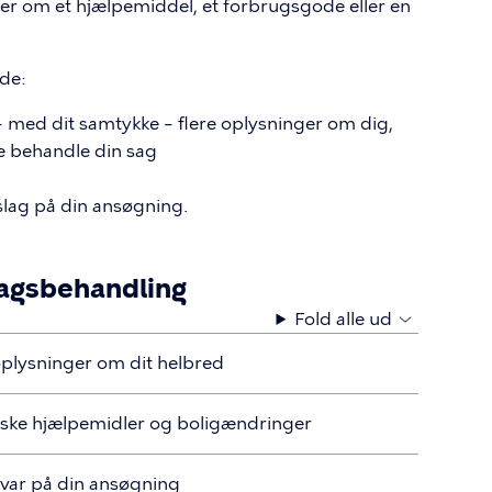
r om et hjælpemiddel, et forbrugsgode eller en
åde:
– med dit samtykke – flere oplysninger om dig,
ne behandle din sag
afslag på din ansøgning.
sagsbehandling
Fold alle ud
oplysninger om dit helbred
niske hjælpemidler og boligændringer
 svar på din ansøgning