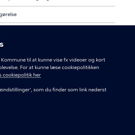
gørelse
s
linger
Kommune til at kunne vise fx videoer og kort
velse. For at kunne læse cookiepolitikken
hjælpemiddel eller din boligændring, hvis du er 65 år eller
 cookiepolitik her
eindstillinger', som du finder som link nederst
Hjælpemidler og boligændringer
Hjælpemidler til dig under 65 år
(kk.dk)
Cookiepolitik