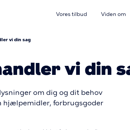
Vores tilbud
Viden om
Primær
navigation
er vi din sag
mme
andler vi din s
ysninger om dig og dit behov
m hjælpemidler, forbrugsgoder