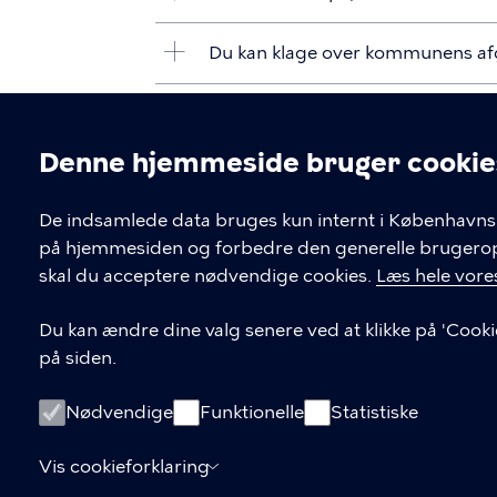
Du kan klage over kommunens af
Denne hjemmeside bruger cookie
Cookieindstil
De indsamlede data bruges kun internt i Københavns 
på hjemmesiden og forbedre den generelle brugerople
På denne side kan du finde vejen til dit 
skal du acceptere nødvendige cookies.
Læs hele vores
LINKS
Du kan ændre dine valg senere ved at klikke på 'Cooki
på siden.
Find kontaktoplysninger
Søg om hjælpemidler og
Nødvendige
Funktionelle
Statistiske
boligændringer
Vis cookieforklaring
Tilgængelighedserklæring