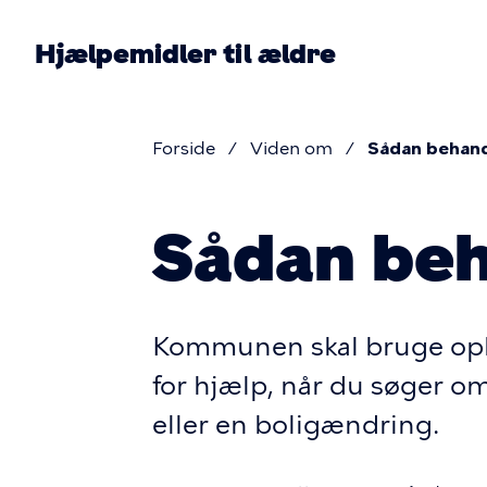
Gå
til
Hjælpemidler til ældre
hovedindhold
Forside
Viden om
Sådan behandl
Brødkru
Sådan beh
Kommunen skal bruge opl
for hjælp, når du søger o
eller en boligændring.